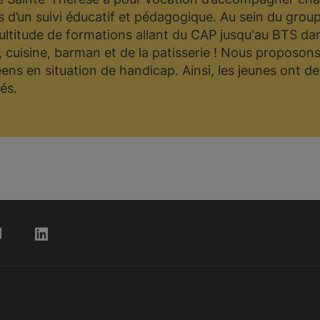
rs d’un suivi éducatif et pédagogique. Au sein du grou
ltitude de formations allant du CAP jusqu'au BTS da
, cuisine, barman et de la patisserie ! Nous proposons
ens en situation de handicap. Ainsi, les jeunes ont d
és.