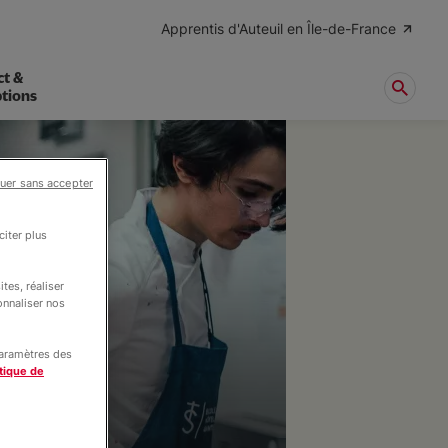
Apprentis d'Auteuil en Île-de-France
ct &
ptions
uer sans accepter
iter plus
tes, réaliser
onnaliser nos
paramètres des
tique de