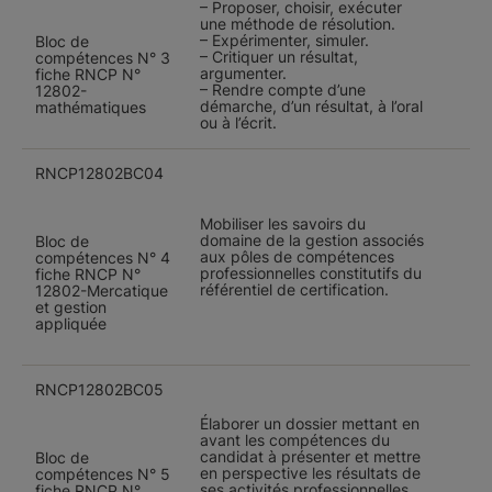
– Proposer, choisir, exécuter
une méthode de résolution.
– Expérimenter, simuler.
Bloc de
– Critiquer un résultat,
compétences N° 3
argumenter.
fiche RNCP N°
– Rendre compte d’une
12802-
démarche, d’un résultat, à l’oral
mathématiques
ou à l’écrit.
RNCP12802BC04
Mobiliser les savoirs du
domaine de la gestion associés
Bloc de
aux pôles de compétences
compétences N° 4
professionnelles constitutifs du
fiche RNCP N°
référentiel de certification.
12802-Mercatique
et gestion
appliquée
RNCP12802BC05
Élaborer un dossier mettant en
avant les compétences du
candidat à présenter et mettre
Bloc de
en perspective les résultats de
compétences N° 5
ses activités professionnelles
fiche RNCP N°