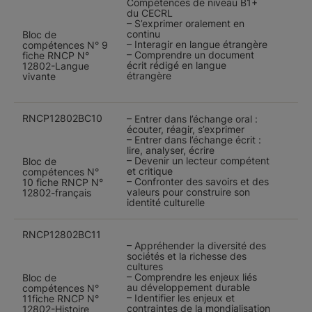
Compétences de niveau B1+
du CECRL
– S’exprimer oralement en
continu
Bloc de
– Interagir en langue étrangère
compétences N° 9
– Comprendre un document
fiche RNCP N°
écrit rédigé en langue
12802-Langue
étrangère
vivante
RNCP12802BC10
– Entrer dans l’échange oral :
écouter, réagir, s’exprimer
– Entrer dans l’échange écrit :
lire, analyser, écrire
– Devenir un lecteur compétent
Bloc de
et critique
compétences N°
– Confronter des savoirs et des
10 fiche RNCP N°
valeurs pour construire son
12802-français
identité culturelle
RNCP12802BC11
– Appréhender la diversité des
sociétés et la richesse des
cultures
– Comprendre les enjeux liés
Bloc de
au développement durable
compétences N°
– Identifier les enjeux et
11fiche RNCP N°
contraintes de la mondialisation
12802-Histoire