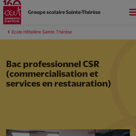
Groupe scolaire Sainte-Thérèse
Aller
au
Fil
Ecole Hôtelière Sainte Thérèse
Apprentis d'Auteuil en
contenu
d'Ariane
Île-de-France
principal
Bac professionnel CSR
(commercialisation et
Nous connaitre
services en restauration)
Collège
ULIS