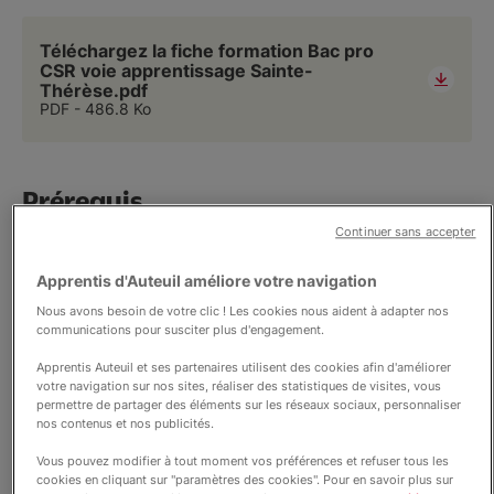
Téléchargez la fiche formation Bac pro
CSR voie apprentissage Sainte-
Thérèse.pdf
PDF
486.8 Ko
Prérequis
Continuer sans accepter
➡️ Entrée en classe de seconde ( Bac Pro en 3 ans) :
Apprentis d'Auteuil améliore votre navigation
L’âge minimum
est de
16 ans
et
l’âge
maximum
est de
30 ans
(29 ans révolus).
Nous avons besoin de votre clic ! Les cookies nous aident à adapter nos
Il peut être abaissé à 15 ans si le jeune a atteint cet
communications pour susciter plus d'engagement.
âge entre la rentrée scolaire et le 31 décembre de
ème
l’année civile, et qu’il a terminé son année de 3
.
Apprentis Auteuil et ses partenaires utilisent des cookies afin d'améliorer
votre navigation sur nos sites, réaliser des statistiques de visites, vous
➡️ Entrée en classe de 1ère (Bac pro en 2 ans):
permettre de partager des éléments sur les réseaux sociaux, personnaliser
nos contenus et nos publicités.
L’âge minimum
est de
16 ans
et
l’âge
maximum
est de
30 ans
(29 ans révolus).
Vous pouvez modifier à tout moment vos préférences et refuser tous les
cookies en cliquant sur "paramètres des cookies". Pour en savoir plus sur