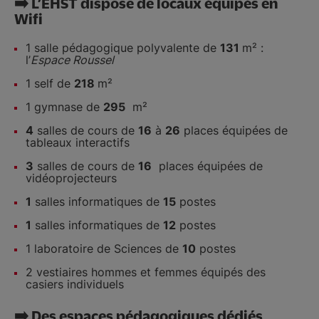
➡️ L’EHST dispose de locaux équipés en
Wifi
1 salle pédagogique polyvalente de
131
m² :
l’
Espace Roussel
1 self de
218
m²
1 gymnase de
295
m²
4
salles de cours de
16
à
26
places équipées de
tableaux interactifs
3
salles de cours de
16
places équipées de
vidéoprojecteurs
1
salles informatiques de
15
postes
1
salles informatiques de
12
postes
1 laboratoire de Sciences de
10
postes
2 vestiaires hommes et femmes équipés des
casiers individuels
➡️ Des espaces pédagogiques dédiés