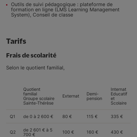
Outils de suivi pédagogique : plateforme de
formation en ligne (LMS Learning Management
System), Conseil de classe
Tarifs
Frais de scolarité
Selon le quotient familial,
Quotient
Internat
familial
Demi-
Educatif
Externat
Groupe scolaire
pension
et
Sainte-Thérèse
Scolaire
Q1
de 0 à 2 600 €
80 €
115 €
335 €
de 2 601 € à 5
Q2
100 €
160 €
430 €
700 €