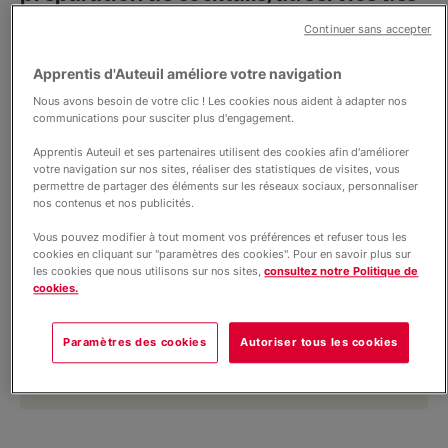
boissons, à la relation client et à la
Continuer sans accepter
gestion du bar. Une formation pratique
et dynamique pour travailler dans les
Apprentis d'Auteuil améliore votre navigation
secteurs de la restauration, de
Nous avons besoin de votre clic ! Les cookies nous aident à adapter nos
communications pour susciter plus d'engagement.
l’hôtellerie ou de l’événementiel.
Apprentis Auteuil et ses partenaires utilisent des cookies afin d'améliorer
votre navigation sur nos sites, réaliser des statistiques de visites, vous
permettre de partager des éléments sur les réseaux sociaux, personnaliser
nos contenus et nos publicités.
🕜 2 ans ou 3 ans - Diplôme de niveau 4
🎓 Formation par voie scolaire
Vous pouvez modifier à tout moment vos préférences et refuser tous les
👨‍🍳 Métiers de l'hôtellerie et de la restauration
cookies en cliquant sur "paramètres des cookies". Pour en savoir plus sur
➡️
En partenariat avec l'ABF Association des
les cookies que nous utilisons sur nos sites,
consultez notre Politique de
barmen de France
cookies.
Paramètres des cookies
Autoriser tous les cookies
S'inscrire à la formation