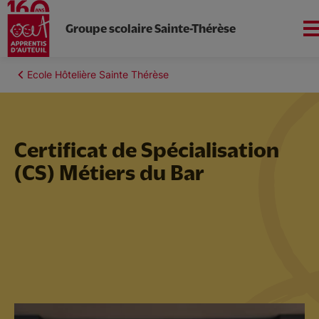
Groupe scolaire Sainte-Thérèse
Aller
au
Fil
Ecole Hôtelière Sainte Thérèse
Apprentis d'Auteuil en
contenu
d'Ariane
Île-de-France
principal
Certificat de Spécialisation
(CS) Métiers du Bar
Nous connaitre
Collège
ULIS