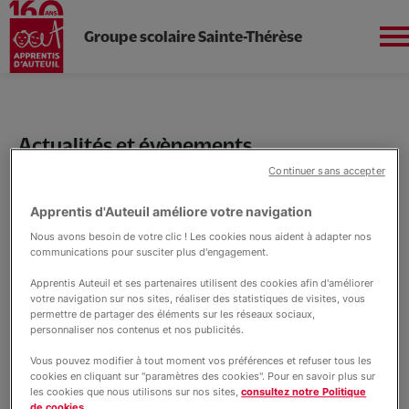
Groupe scolaire Sainte-Thérèse
Aller
au
Apprentis d'Auteuil en
contenu
Île-de-France
principal
Actualités et évènements
Actualités Sainte Thérèse
Continuer sans accepter
Apprentis d'Auteuil améliore votre navigation
Nous connaitre
Actualités
Nous avons besoin de votre clic ! Les cookies nous aident à adapter nos
communications pour susciter plus d'engagement.
JOurnée portes ouvertes
Apprentis Auteuil et ses partenaires utilisent des cookies afin d'améliorer
Collège
votre navigation sur nos sites, réaliser des statistiques de visites, vous
permettre de partager des éléments sur les réseaux sociaux,
personnaliser nos contenus et nos publicités.
ULIS
Vous pouvez modifier à tout moment vos préférences et refuser tous les
cookies en cliquant sur "paramètres des cookies". Pour en savoir plus sur
les cookies que nous utilisons sur nos sites,
consultez notre Politique
de cookies.