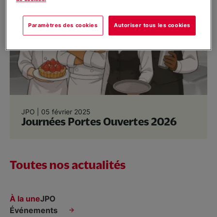
Ecole Hôtelière Sainte Thérèse
Paramètres des cookies
Autoriser tous les cookies
Promesse d'embauche
Contact & inscriptions
JPO |
05 février 2025
Journées Portes Ouvertes 2026
Toutes nos actualités
À la une
JPO
Événements